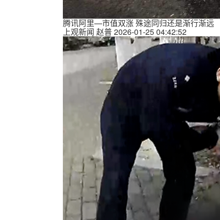
腾讯阿里—市值双涨 殊途同归还是渐行渐远
上观新闻
赵普
2026-01-25 04:42:52