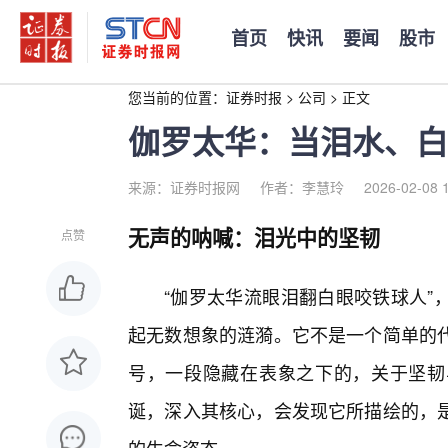
首页
快讯
要闻
股市
您当前的位置：
证券时报
>
公司
>
正文
伽罗太华：当泪水、白
来源：证券时报网
作者：李慧玲
2026-02-08 
无声的呐喊：泪光中的坚韧
点赞
“伽罗太华流眼泪翻白眼咬铁球人”
起无数想象的涟漪。它不是一个简单的
号，一段隐藏在表象之下的，关于坚韧
诞，深入其核心，会发现它所描绘的，