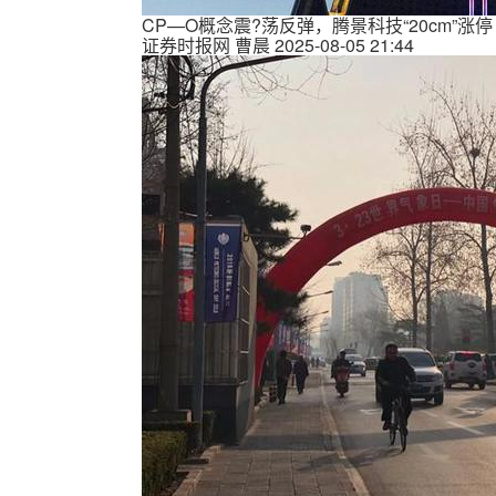
CP—O概念震?荡反弹，腾景科技“20cm”涨停
证券时报网
曹晨
2025-08-05 21:44