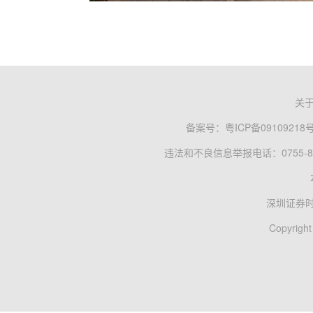
关
备案号：
粤ICP备09109218
违法和不良信息举报电话：0755-83
深圳证券
Copyright